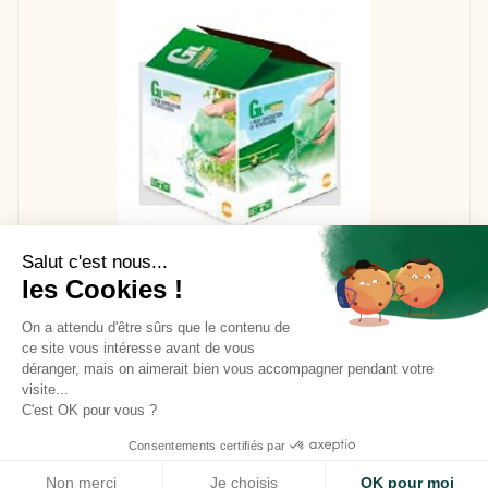
Salut c'est nous...
GROGREN GL STARTER 16-69-16
les Cookies !
27,50 €
On a attendu d'être sûrs que le contenu de
ADD TO CART
ce site vous intéresse avant de vous
déranger, mais on aimerait bien vous accompagner pendant votre
visite...
C'est OK pour vous ?
Consentements certifiés par
Our general conditions of sale
Contact us
Legal
Site use cookies
ACCEPT
Non merci
Je choisis
OK pour moi