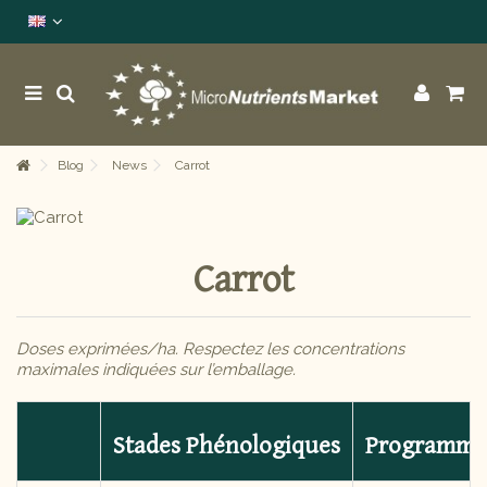
Blog
News
Carrot
Carrot
Doses exprimées/ha. Respectez les concentrations
maximales indiquées sur l’emballage.
Stades Phénologiques
Programme 