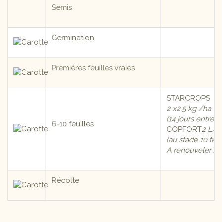
Semis
Germination
Premières feuilles vraies
STARCROPS
2 x2.5 kg /ha
(14 jours entre l
6-10 feuilles
COPFORT
2 L/h
(au stade 10 feui
A renouveler 15 
Récolte