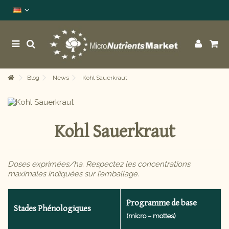
Blog
News
Kohl Sauerkraut
Kohl Sauerkraut
Doses exprimées/ha. Respectez les concentrations
maximales indiquées sur l’emballage.
Programme de base
Stades Phénologiques
(micro – mottes)